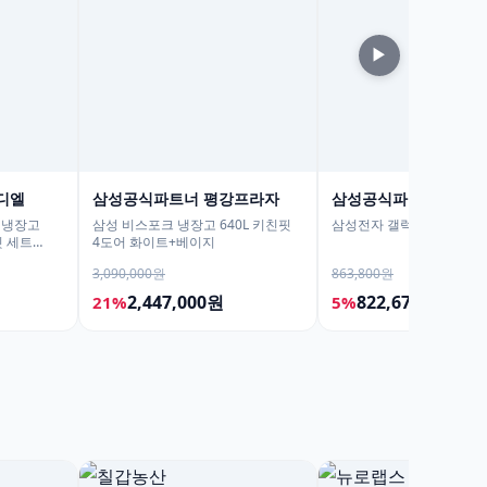
▶
디엘
삼성공식파트너 평강프라자
삼성공식파트너 포디
 냉장고
삼성 비스포크 냉장고 640L 키친핏
삼성전자 갤럭시탭 S10 FE
 세트
4도어 화이트+베이지
3,090,000원
863,800원
2,447,000원
822,670원
21%
5%