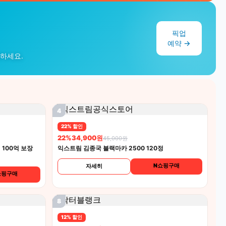
픽업
예약 →
작하세요.
4
22% 할인
22%
34,900원
45,000원
100억 보장
익스트림 김종국 블랙마카 2500 120정
N쇼핑구매
자세히
쇼핑구매
8
12% 할인