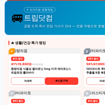
✦ 프리미엄 공항픽업
🚐
트립닷컴
공항 도착 즉시 전담 기사가 안내 — 전용 차량으로 호
🔥 생활/건강 특가 랭킹
1
2
41% 할인
56% 할인
41%
19,800원
56%
87,00
33,600원
함량의꿈 식물성 멜라토닌 5mg 미국 메라토닌 L
닥터파이토 루
트립토판 룰라바이
추출물 8중 복
N쇼핑구매
자세히
자세
5
6
59% 할인
21% 할인