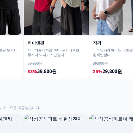
하이앤핏
직픽
핏반팔 무지티
1+1 와플티셔츠 쭉티 무지티셔츠
1+1 남자레이어드티 반
무지티 빅사이즈긴팔티
흰색반팔티
59,800원
39,800원
39,800원
29,800원
33%
25%
의 수수료를 제공받습니다.