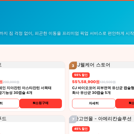
텔까지 짐 걱정 없이, 피곤한 이동을 프리미엄 픽업 서비스로 편안하게 시
3
55% 할인
0원
55%
58,900원
200,000원
130,500원
테인 지아잔틴 아스타잔틴 서목태
CJ 바이오코어 피부면역 유산균 캡슐형 
합기능성 30캡슐 4개
화사 유산균 30캡슐 5개
N쇼핑구매
N
히
자세히
7
45% 할인