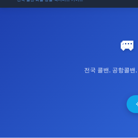
입점 · 제휴 문의

전국 콜밴, 공항콜밴,