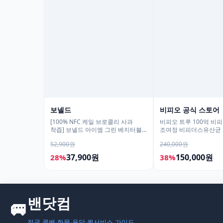
보넬드
비피오 공식 스토어
[100% NFC 케일 브로콜리 사과
비피오 트루 100억 비
착즙] 보넬드 아이엠 그린 베지터블,
조여정 비피더스유산균 3
1L, 3개
52,900원
240,000원
37,900원
150,000원
28%
38%
모두의백화점
명품 · 패션 · 생활 총집합
보기
밴닷컴
🚐
›
전국 콜밴·화물·용달·퀵서비스 가이드