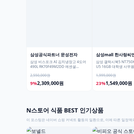
삼성공식파트너 문성전자
삼성mall 한사랑씨
삼성 비스포크 AI 김치냉장고 4도어
삼성 갤럭시북5 NT750X
490L RK70F49M2DD 에센셜
U5 16GB 대학생 사무
다크메탈 유산균아삭 숙성모드
학생용 노트북
2,550,000원
1,999,000원
2,309,000원
1,549,000원
9%
23%
N스토어 식품 BEST 인기상품
이 포스팅은 네이버 쇼핑 커넥트 활동의 일환으로, 이에 따른 일정액