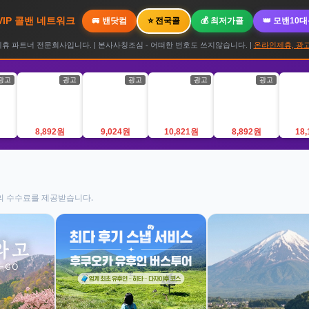
 VIP 콜밴 네트워크
🚐 밴닷컴
⭐ 전국콜
💰 최저가콜
👑 모밴10
 파트너 전문회사입니다. | 본사사칭조심 - 어떠한 번호도 쓰지않습니다. |
온라인제휴, 광고
광고
광고
광고
광고
광고
8,892원
9,024원
10,821원
8,892원
18
의 수수료를 제공받습니다.