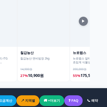
▶
칠갑농산
뉴로랩스
 rTG
칠갑농산 면비빔장 2kg
뉴로랩스 알티지 오메가3 r
초임계 식물성 오메가쓰리
2개
임산부 30캡슐, 6개
14,900원
390,000원
10,900원
175,500원
27%
55%
 요금계산
📍 지역별
🚚 +더보기
❓ FAQ
📞 예약
‹