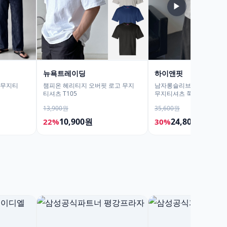
▶
뉴욕트레이딩
하이앤핏
팔무지티
챔피온 헤리티지 오버핏 로고 무지
남자롱슬리브 긴팔무지티
티셔츠 T105
무지티셔츠 쭉티
13,900원
35,600원
10,900원
24,800원
22%
30%