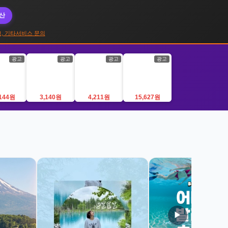
대산
, 기타서비스 문의
광고
광고
광고
광고
,144원
3,140원
4,211원
15,627원
▶