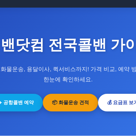
 밴닷컴 전국콜밴 가
 화물운송, 용달이사, 퀵서비스까지! 가격 비교, 예약 
한눈에 확인하세요.
✈️ 공항콜밴 예약
📦 화물운송 견적
💰 요금표 보