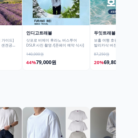
인디고트래블
두잇트래블
 가이드]
삿포로 비에이 후라노 버스투어
보홀 여행 호핑투어 어메이
어 센겐공원
DSLR 사진 촬영 /[준페이 예약 식사]
발리카삭 버진아일랜드 돌
진촬영
거북이 픽드랍 포함
140,000원
87,250원
79,000원
69,800원
44%
20%