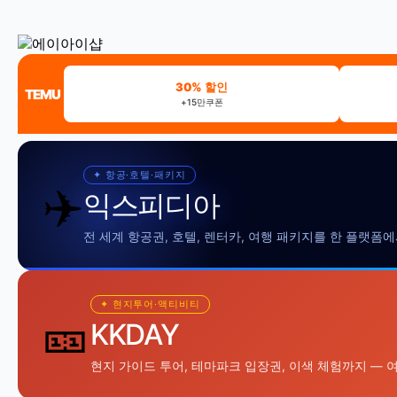
30% 할인
TEMU
+15만쿠폰
✦ 항공·호텔·패키지
✈️
익스피디아
전 세계 항공권, 호텔, 렌터카, 여행 패키지를 한 플랫폼
✦ 현지투어·액티비티
🎫
KKDAY
현지 가이드 투어, 테마파크 입장권, 이색 체험까지 — 