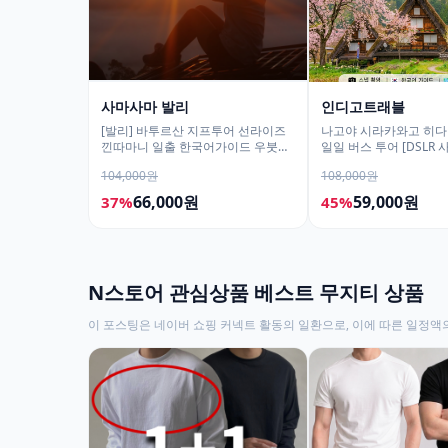
사마사마 발리
인디고트래블
[발리] 바투르산 지프투어 선라이즈
나고야 시라카와고 히다
낀따마니 일출 한국어가이드 우붓
일일 버스 투어 [DSLR
짱구 택시투어
서비스]
104,000원
108,000원
66,000원
59,000원
37%
45%
N스토어 관심상품 베스트 무지티 상품
이 포스팅은 네이버 쇼핑 커넥트 활동의 일환으로, 이에 따른 일정액