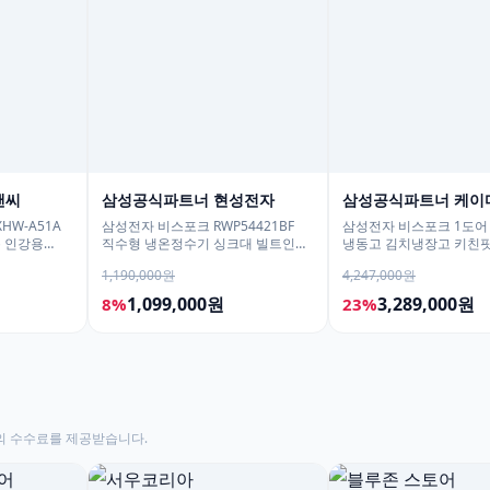
앤씨
삼성공식파트너 현성전자
삼성공식파트너 케이
HW-A51A
삼성전자 비스포크 RWP54421BF
삼성전자 비스포크 1도어
용 인강용
직수형 냉온정수기 싱크대 빌트인
냉동고 김치냉장고 키친핏
언더싱크 화이트
1017리터 1등급 AI절약
1,190,000원
4,247,000원
1,099,000원
3,289,000원
8%
23%
의 수수료를 제공받습니다.