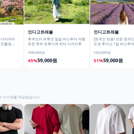
인디고트래블
인디고트래블
 다카야마
후쿠오카 유후인 일일 버스투어 여행
[한국인 전용/ 전문 한국인
 사진촬영
온천 벳부 유후다케 히타 다자이후
도쿄 후지산 1일 버스투
히카와시계점/DSLR 사
108,000원
120,000원
59,000원
59,000원
45%
51%
의 수수료를 제공받습니다.