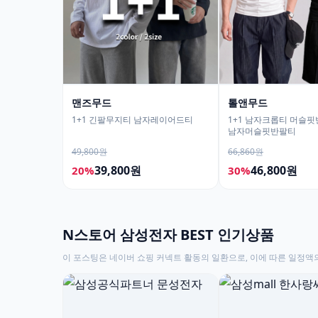
맨즈무드
톨앤무드
1+1 긴팔무지티 남자레이어드티
1+1 남자크롭티 머슬
남자머슬핏반팔티
49,800원
66,860원
39,800원
46,800원
20%
30%
N스토어 삼성전자 BEST 인기상품
이 포스팅은 네이버 쇼핑 커넥트 활동의 일환으로, 이에 따른 일정액