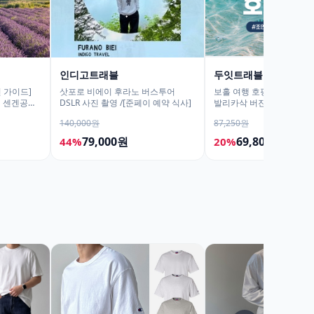
인디고트래블
두잇트래블
 가이드]
삿포로 비에이 후라노 버스투어
보홀 여행 호핑투어 어메이
어 센겐공원
DSLR 사진 촬영 /[준페이 예약 식사]
발리카삭 버진아일랜드 돌
진촬영
거북이 픽드랍 포함
140,000원
87,250원
79,000원
69,800원
44%
20%