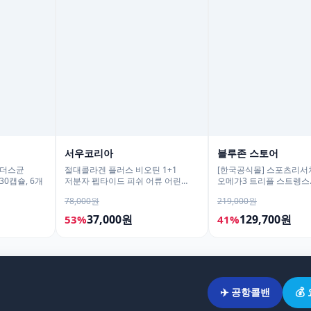
서우코리아
블루존 스토어
피더스균
절대콜라겐 플러스 비오틴 1+1
[한국공식몰] 스포츠리서치
0캡슐, 6개
저분자 펩타이드 피쉬 어류 어린
오메가3 트리플 스트렝스
가루 120g
알래스카산 명태 180정, 
78,000원
219,000원
37,000원
129,700원
53%
41%
✈️ 공항콜밴
💰