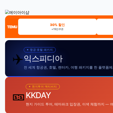
30% 할인
TEMU
+15만쿠폰
✦ 항공·호텔·패키지
✈️
익스피디아
전 세계 항공권, 호텔, 렌터카, 여행 패키지를 한 플랫폼
✦ 현지투어·액티비티
🎫
KKDAY
현지 가이드 투어, 테마파크 입장권, 이색 체험까지 — 