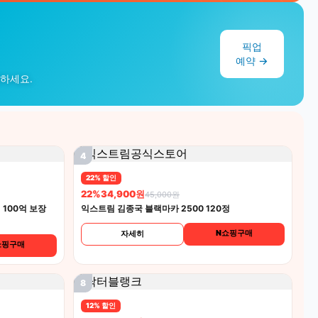
픽업
예약 →
작하세요.
4
22% 할인
22%
34,900원
45,000원
100억 보장
익스트림 김종국 블랙마카 2500 120정
N쇼핑구매
자세히
쇼핑구매
8
12% 할인