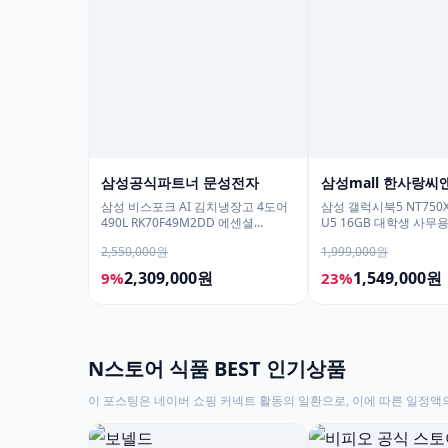
삼성공식파트너 문성전자
삼성mall 한사랑씨
삼성 비스포크 AI 김치냉장고 4도어
삼성 갤럭시북5 NT750X
490L RK70F49M2DD 에센셜
U5 16GB 대학생 사무
다크메탈 유산균아삭 숙성모드
학생용 노트북
2,550,000원
1,999,000원
2,309,000원
1,549,000원
9%
23%
N스토어 식품 BEST 인기상품
이 포스팅은 네이버 쇼핑 커넥트 활동의 일환으로, 이에 따른 일정액