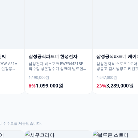
앤씨
삼성공식파트너 현성전자
삼성공식파트너 케이
HW-A51A
삼성전자 비스포크 RWP54421BF
삼성전자 비스포크 1도어
용 인강용
직수형 냉온정수기 싱크대 빌트인
냉동고 김치냉장고 키친핏
언더싱크 화이트
1017리터 1등급 AI절약
1,190,000원
4,247,000원
1,099,000원
3,289,000원
8%
23%
의 수수료를 제공받습니다.