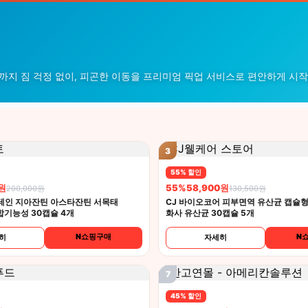
텔까지 짐 걱정 없이, 피곤한 이동을 프리미엄 픽업 서비스로 편안하게 시
3
55% 할인
0원
55%
58,900원
200,000원
130,500원
테인 지아잔틴 아스타잔틴 서목태
CJ 바이오코어 피부면역 유산균 캡슐형 
합기능성 30캡슐 4개
화사 유산균 30캡슐 5개
N쇼핑구매
N
히
자세히
7
45% 할인