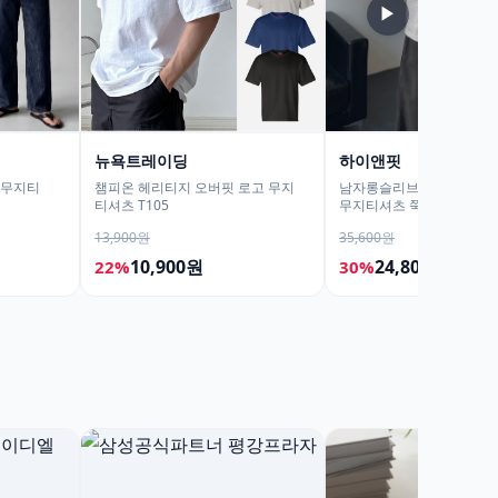
▶
뉴욕트레이딩
하이앤핏
팔무지티
챔피온 헤리티지 오버핏 로고 무지
남자롱슬리브 긴팔무지티
티셔츠 T105
무지티셔츠 쭉티
13,900원
35,600원
10,900원
24,800원
22%
30%