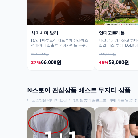
사마사마 발리
인디고트래블
[발리] 바투르산 지프투어 선라이즈
나고야 시라카와고 히다
낀따마니 일출 한국어가이드 우붓
일일 버스 투어 [DSLR
짱구 택시투어
서비스]
104,000원
108,000원
66,000원
59,000원
37%
45%
N스토어 관심상품 베스트 무지티 상품
이 포스팅은 네이버 쇼핑 커넥트 활동의 일환으로, 이에 따른 일정액