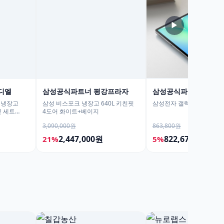
▶
디엘
삼성공식파트너 평강프라자
삼성공식파트너 포디
 냉장고
삼성 비스포크 냉장고 640L 키친핏
삼성전자 갤럭시탭 S10 FE
 세트
4도어 화이트+베이지
3,090,000원
863,800원
2,447,000원
822,670원
21%
5%