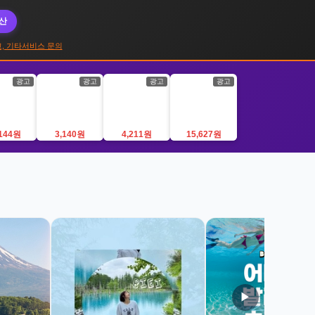
대산
, 기타서비스 문의
광고
광고
광고
광고
,144원
3,140원
4,211원
15,627원
▶