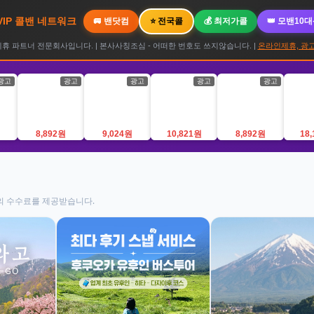
 VIP 콜밴 네트워크
🚐 밴닷컴
⭐ 전국콜
💰 최저가콜
👑 모밴10
 파트너 전문회사입니다. | 본사사칭조심 - 어떠한 번호도 쓰지않습니다. |
온라인제휴, 광고
광고
광고
광고
광고
광고
8,892원
9,024원
10,821원
8,892원
18
의 수수료를 제공받습니다.