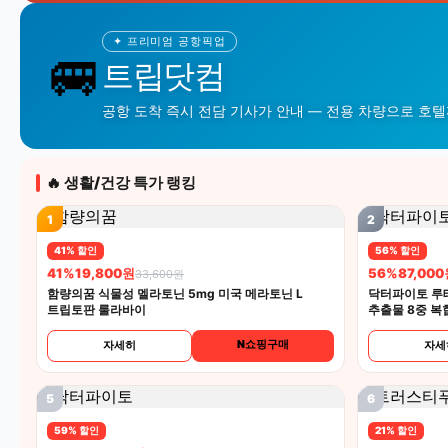
✦ 프리미엄 공항픽업
🚐
트립닷컴
공항 도착 즉시 전담 기사가 안내 — 전용 차량으로 호
🔥 생활/건강 특가 랭킹
1
2
41% 할인
56% 할인
41%
19,800원
56%
87,00
33,600원
함량의꿈 식물성 멜라토닌 5mg 미국 메라토닌 L
닥터파이토 루
트립토판 룰라바이
추출물 8중 복
N쇼핑구매
자세히
자세
5
6
59% 할인
21% 할인