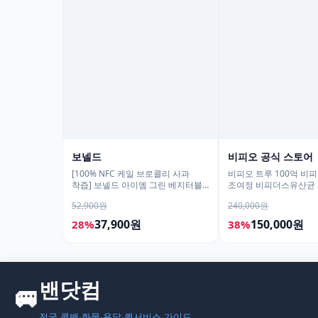
보넬드
비피오 공식 스토어
[100% NFC 케일 브로콜리 사과
비피오 트루 100억 비
착즙] 보넬드 아이엠 그린 베지터블,
조여정 비피더스유산균 3
1L, 3개
52,900원
240,000원
37,900원
150,000원
28%
38%
모두의백화점
명품 · 패션 · 생활 총집합
보기
밴닷컴
🚐
›
전국 콜밴·화물·용달·퀵서비스 가이드