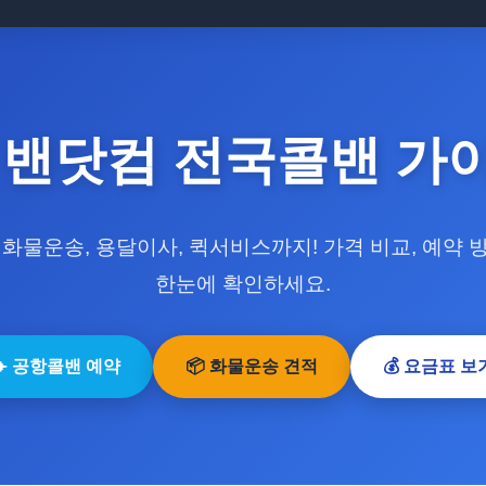
 밴닷컴 전국콜밴 가
 화물운송, 용달이사, 퀵서비스까지! 가격 비교, 예약 
한눈에 확인하세요.
✈️ 공항콜밴 예약
📦 화물운송 견적
💰 요금표 보