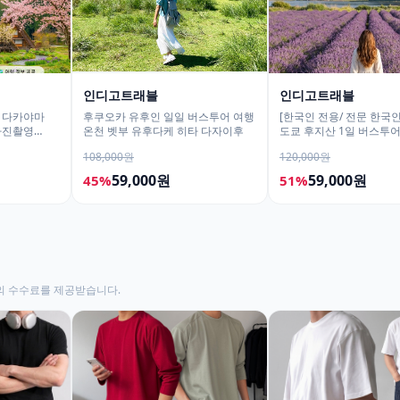
인디고트래블
인디고트래블
 다카야마
후쿠오카 유후인 일일 버스투어 여행
[한국인 전용/ 전문 한국인
 사진촬영
온천 벳부 유후다케 히타 다자이후
도쿄 후지산 1일 버스투
히카와시계점/DSLR 사
108,000원
120,000원
59,000원
59,000원
45%
51%
의 수수료를 제공받습니다.