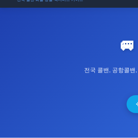
입점 · 제휴 문의

전국 콜밴, 공항콜밴,