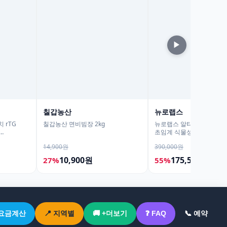
▶
칠갑농산
뉴로랩스
 rTG
칠갑농산 면비빔장 2kg
뉴로랩스 알티지 오메가3 r
초임계 식물성 오메가쓰리
2개
임산부 30캡슐, 6개
14,900원
390,000원
10,900원
175,500원
27%
55%
 요금계산
📍 지역별
🚚 +더보기
❓ FAQ
📞 예약
‹