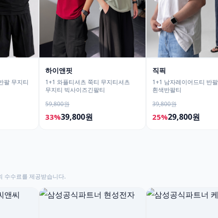
하이앤핏
직픽
핏반팔 무지티
1+1 와플티셔츠 쭉티 무지티셔츠
1+1 남자레이어드티 반
무지티 빅사이즈긴팔티
흰색반팔티
59,800원
39,800원
39,800원
29,800원
33%
25%
의 수수료를 제공받습니다.