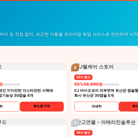
텔까지 짐 걱정 없이, 피곤한 이동을 프리미엄 픽업 서비스로 편안하게 시
3
55% 할인
0원
55%
58,900원
200,000원
130,500원
테인 지아잔틴 아스타잔틴 서목태
CJ 바이오코어 피부면역 유산균 캡슐형 
합기능성 30캡슐 4개
화사 유산균 30캡슐 5개
N쇼핑구매
N
히
자세히
7
45% 할인