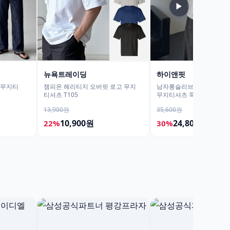
▶
뉴욕트레이딩
하이앤핏
팔무지티
챔피온 헤리티지 오버핏 로고 무지
남자롱슬리브 긴팔무지티
티셔츠 T105
무지티셔츠 쭉티
13,900원
35,600원
10,900원
24,800원
22%
30%