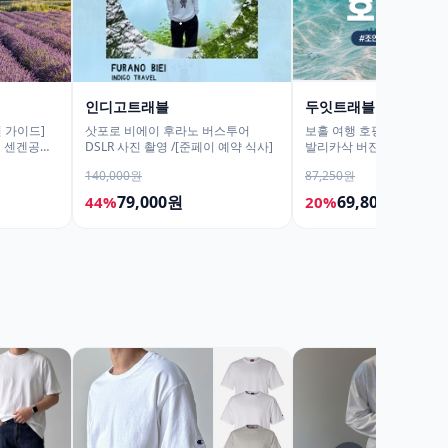
인디고트래블
두잇트래블
 가이드]
삿포로 비에이 후라노 버스투어
보홀 여행 호핑투어 어메이
어 센겐공원
DSLR 사진 촬영 /[준페이 예약 식사]
발리카삭 버진아일랜드 돌
진촬영
거북이 픽드랍 포함
140,000원
87,250원
79,000원
69,800원
44%
20%