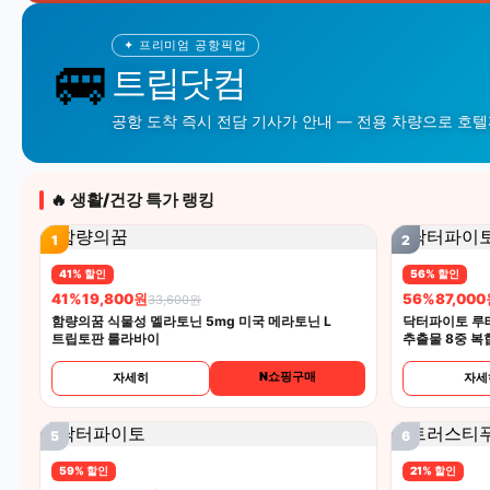
✦ 프리미엄 공항픽업
🚐
트립닷컴
공항 도착 즉시 전담 기사가 안내 — 전용 차량으로 호
🔥 생활/건강 특가 랭킹
1
2
41% 할인
56% 할인
41%
19,800원
56%
87,00
33,600원
함량의꿈 식물성 멜라토닌 5mg 미국 메라토닌 L
닥터파이토 루
트립토판 룰라바이
추출물 8중 복
N쇼핑구매
자세히
자세
5
6
59% 할인
21% 할인