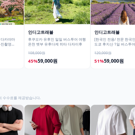
인디고트래블
인디고트래블
 다카야마
후쿠오카 유후인 일일 버스투어 여행
[한국인 전용/ 전문 한국인
 사진촬영
온천 벳부 유후다케 히타 다자이후
도쿄 후지산 1일 버스투
히카와시계점/DSLR 사
108,000원
120,000원
59,000원
59,000원
45%
51%
의 수수료를 제공받습니다.