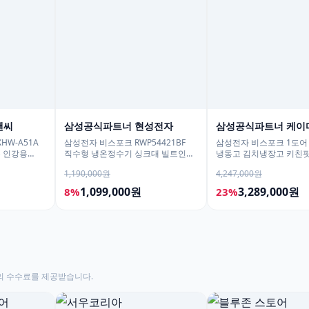
앤씨
삼성공식파트너 현성전자
삼성공식파트너 케이
HW-A51A
삼성전자 비스포크 RWP54421BF
삼성전자 비스포크 1도어
용 인강용
직수형 냉온정수기 싱크대 빌트인
냉동고 김치냉장고 키친핏
언더싱크 화이트
1017리터 1등급 AI절약
1,190,000원
4,247,000원
1,099,000원
3,289,000원
8%
23%
의 수수료를 제공받습니다.