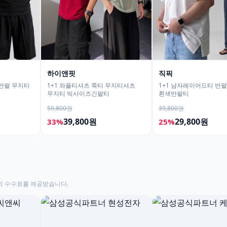
하이앤핏
직픽
핏반팔 무지티
1+1 와플티셔츠 쭉티 무지티셔츠
1+1 남자레이어드티 반
무지티 빅사이즈긴팔티
흰색반팔티
59,800원
39,800원
39,800원
29,800원
33%
25%
의 수수료를 제공받습니다.