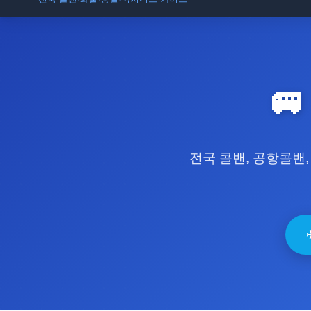
입점 · 제휴 문의

전국 콜밴, 공항콜밴,