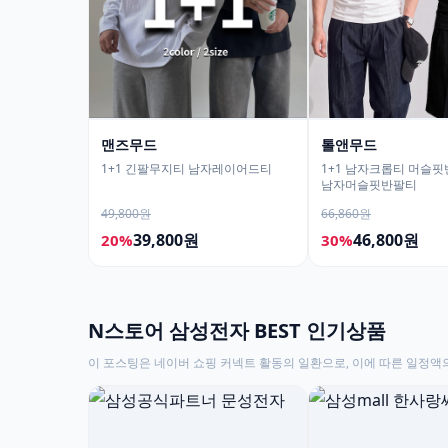
맨즈무드
톨앤무드
1+1 긴팔무지티 남자레이어드티
1+1 남자크롭티 머슬
남자머슬핏반팔티
49,800원
66,860원
39,800원
46,800원
20%
30%
N스토어 삼성전자 BEST 인기상품
이 포스팅은 네이버 쇼핑 커넥트 활동의 일환으로, 이에 따른 일정액