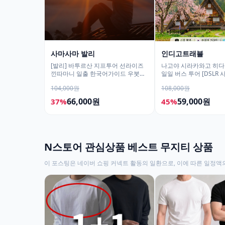
사마사마 발리
인디고트래블
[발리] 바투르산 지프투어 선라이즈
나고야 시라카와고 히다
낀따마니 일출 한국어가이드 우붓
일일 버스 투어 [DSLR
짱구 택시투어
서비스]
104,000원
108,000원
66,000원
59,000원
37%
45%
N스토어 관심상품 베스트 무지티 상품
이 포스팅은 네이버 쇼핑 커넥트 활동의 일환으로, 이에 따른 일정액