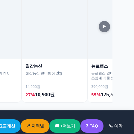
▶
칠갑농산
뉴로랩스
 rTG
칠갑농산 면비빔장 2kg
뉴로랩스 알티지 오메가3 r
초임계 식물성 오메가쓰리
2개
임산부 30캡슐, 6개
14,900원
390,000원
10,900원
175,500원
27%
55%
 요금계산
📍 지역별
🚚 +더보기
❓ FAQ
📞 예약
‹