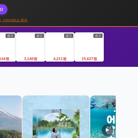
대산
, 기타서비스 문의
광고
광고
광고
광고
,144원
3,140원
4,211원
15,627원
▶