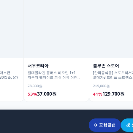
서우코리아
블루존 스토어
피더스균
절대콜라겐 플러스 비오틴 1+1
[한국공식몰] 스포츠리서치
0캡슐, 6개
저분자 펩타이드 피쉬 어류 어린
오메가3 트리플 스트렝스
가루 120g
알래스카산 명태 180정, 
78,000원
219,000원
37,000원
129,700원
53%
41%
✈️ 공항콜밴
💰