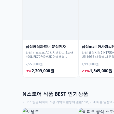
삼성공식파트너 문성전자
삼성mall 한사랑씨
삼성 비스포크 AI 김치냉장고 4도어
삼성 갤럭시북5 NT750X
490L RK70F49M2DD 에센셜
U5 16GB 대학생 사무
다크메탈 유산균아삭 숙성모드
학생용 노트북
2,550,000원
1,999,000원
2,309,000원
1,549,000원
9%
23%
N스토어 식품 BEST 인기상품
이 포스팅은 네이버 쇼핑 커넥트 활동의 일환으로, 이에 따른 일정액