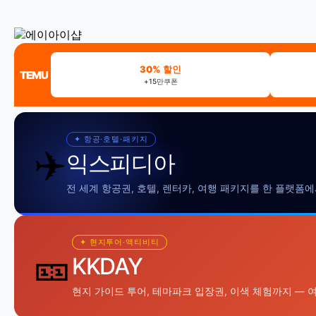
30% 할인
TEMU
+15만쿠폰
✦ 항공·호텔·패키지
✈️
익스피디아
전 세계 항공권, 호텔, 렌터카, 여행 패키지를 한 플랫폼
✦ 현지투어·액티비티
🎫
KKDAY
현지 가이드 투어, 테마파크 입장권, 이색 체험까지 — 