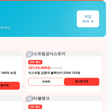
픽업
예약 →
작하세요.
4
22% 할인
22%
34,900원
45,000원
100억 보장
익스트림 김종국 블랙마카 2500 120정
N쇼핑구매
자세히
쇼핑구매
8
12% 할인