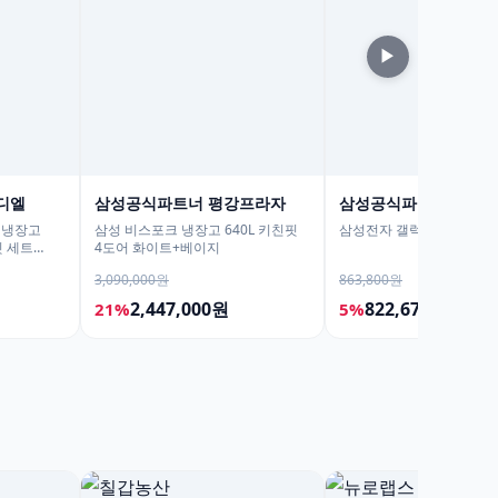
▶
디엘
삼성공식파트너 평강프라자
삼성공식파트너 포디
 냉장고
삼성 비스포크 냉장고 640L 키친핏
삼성전자 갤럭시탭 S10 FE
 세트
4도어 화이트+베이지
3,090,000원
863,800원
2,447,000원
822,670원
21%
5%