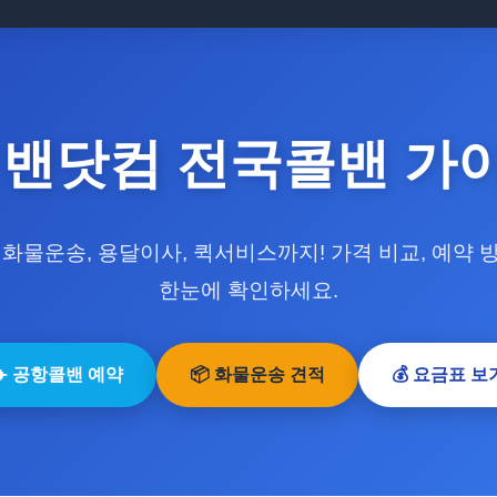
 밴닷컴 전국콜밴 가
 화물운송, 용달이사, 퀵서비스까지! 가격 비교, 예약 
한눈에 확인하세요.
✈️ 공항콜밴 예약
📦 화물운송 견적
💰 요금표 보