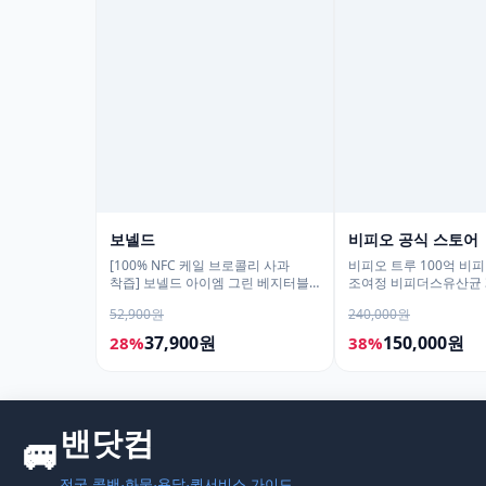
보넬드
비피오 공식 스토어
[100% NFC 케일 브로콜리 사과
비피오 트루 100억 비
착즙] 보넬드 아이엠 그린 베지터블,
조여정 비피더스유산균 3
1L, 3개
52,900원
240,000원
37,900원
150,000원
28%
38%
모두의백화점
명품 · 패션 · 생활 총집합
보기
밴닷컴
🚐
›
전국 콜밴·화물·용달·퀵서비스 가이드