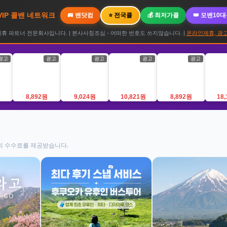
 VIP 콜밴 네트워크
🚐 밴닷컴
⭐ 전국콜
💰 최저가콜
👑 모밴10
 파트너 전문회사입니다. | 본사사칭조심 - 어떠한 번호도 쓰지않습니다. |
온라인제휴, 광고
광고
광고
광고
광고
광고
8,892원
9,024원
10,821원
8,892원
18
의 수수료를 제공받습니다.